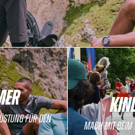
MER
KIN
ÜSTUNG FÜR DEN
MACH MIT BEIM 