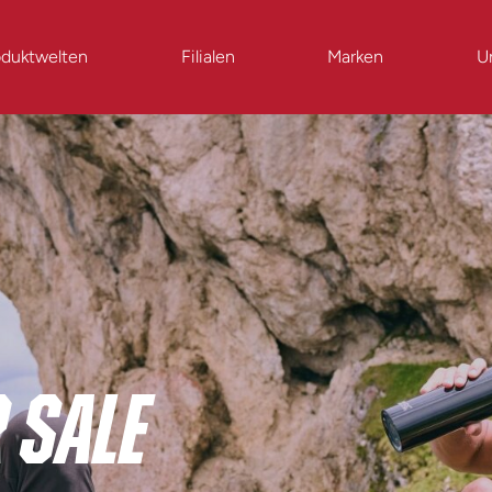
oduktwelten
Filialen
Marken
U
 SALE