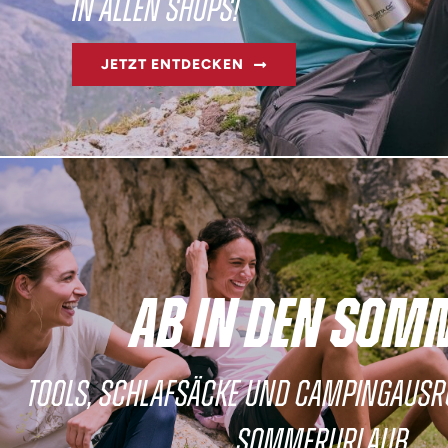
IN ALLEN SHOPS!
JETZT ENTDECKEN
AB IN DEN SOM
TOOLS, SCHLAFSÄCKE UND CAMPINGAUSR
SOMMERURLAUB