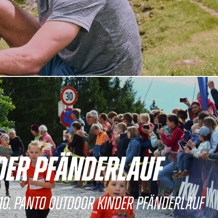
DER PFÄNDERLAUF
10. PANTO OUTDOOR KINDER PFÄNDERLAUF