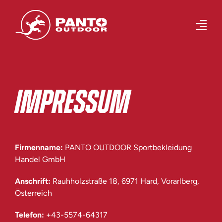
Skip
to
Togg
content
Navi
Produktwelten
IMPRESSUM
Filialen
Firmenname:
PANTO OUTDOOR Sportbekleidung
Handel GmbH
Marken
Anschrift
:
Rauhholzstraße 18, 6971 Hard, Vorarlberg,
Österreich
Telefon:
+43-5574-64317
Unternehmen